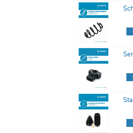
Sc
Se
Sta