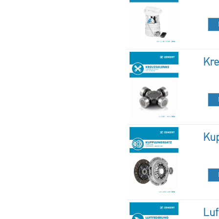
Kr
Kup
Luf