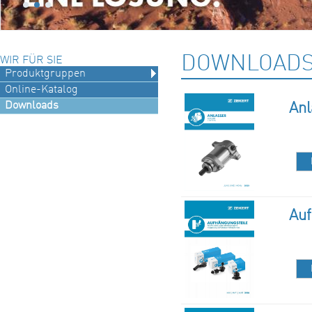
DOWNLOAD
WIR FÜR SIE
Produktgruppen
Online-Katalog
Downloads
Anl
Auf